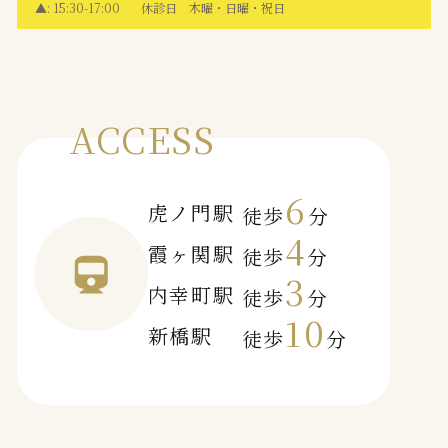
▲: 15:30-17:00
休診日 木曜・日曜・祝日
ACCESS
6
虎ノ門駅
徒歩
分
4
霞ヶ関駅
徒歩
分
3
内幸町駅
徒歩
分
10
新橋駅
徒歩
分