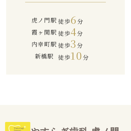
6
虎ノ門駅
徒歩
分
4
霞ヶ関駅
徒歩
分
3
内幸町駅
徒歩
分
10
新橋駅
徒歩
分